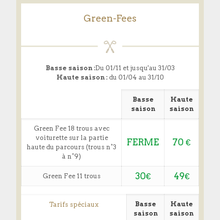
Green-Fees
Basse saison :
Du 01/11 et jusqu'au 31/03
Haute saison :
du 01/04 au 31/10
Basse
Haute
saison
saison
Green Fee 18 trous avec
voiturette sur la partie
FERME
70 €
haute du parcours (trous n°3
à n°9)
30€
49€
Green Fee 11 trous
Basse
Haute
Tarifs spéciaux
saison
saison