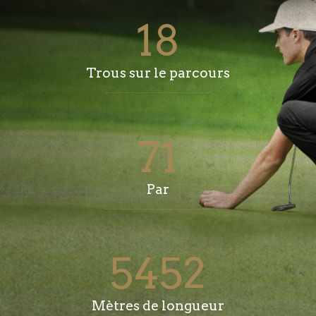
18
Trous sur le parcours
71
Par
5452
Mètres de longueur