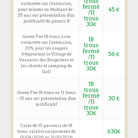
trous
voiturette sur l'extension,
fermé
45 €
pour mineur ou étudiant de -
/11
25 ans sur présentation d'un
trous
justificatif du permis B
30€
Green Fee 18 trous, avec
18
voiturette sur l'extension,
trous
20% pour les usagers
fermé
56 €
fréquentant le Village de
/11
Vacances des Bruguières et
trous
les chalets et camping du
30€
Golf
18
trous
Green Fee 18 trous ou 11 trous
fermé
30 €
- 15 ans sur présentation d'un
/11
justificatif
trous
30€
Carte de 10 parcours de 18
630€
trous valable uniquement du
01/04/2026 au 31/10/2026