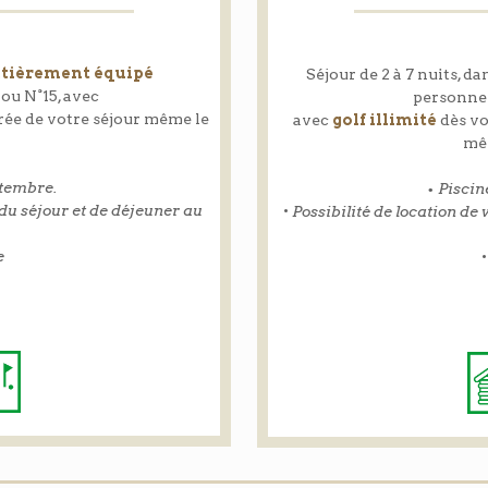
ntièrement équipé
Séjour de 2 à 7 nuits, d
rou N°15, avec
personnes
urée de votre séjour même le
avec
golf illimité
dès vo
mêm
ptembre.
• Piscin
 du séjour et de déjeuner au
•
Possibilité de location de
e