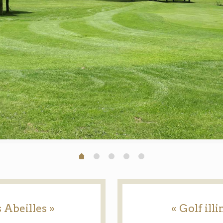
 Abeilles »
« Golf ill