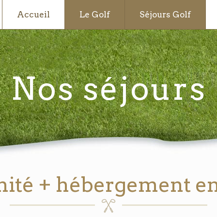
Accueil
Le Golf
Séjours Golf
Nos séjours
imité + hébergement en