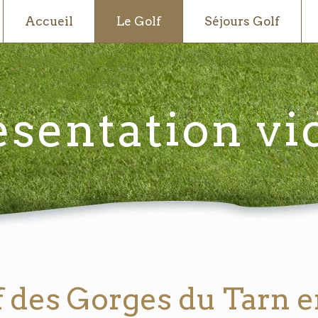
Accueil
Le Golf
Séjours Golf
ésentation vi
f des Gorges du Tarn e